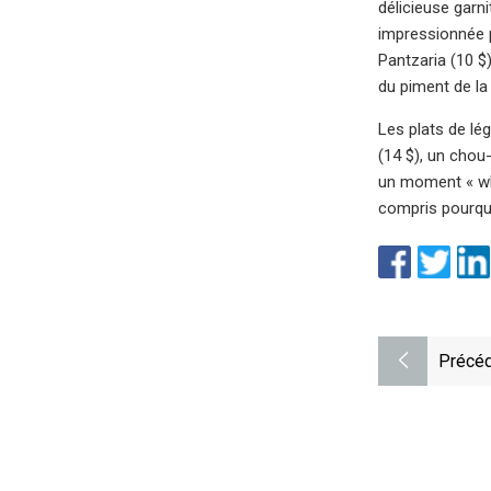
délicieuse garn
impressionnée p
Pantzaria (10 $)
du piment de la
Les plats de lé
(14 $), un chou-
un moment « who
compris pourquo
Précéd