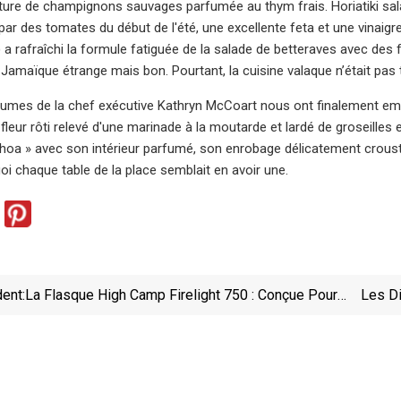
iture de champignons sauvages parfumée au thym frais. Horiatiki sala
ar des tomates du début de l'été, une excellente feta et une vinaigret
 a rafraîchi la formule fatiguée de la salade de betteraves avec des f
 Jamaïque étrange mais bon. Pourtant, la cuisine valaque n’était pas t
gumes de la chef exécutive Kathryn McCoart nous ont finalement emm
fleur rôti relevé d'une marinade à la moutarde et lardé de groseilles e
a » avec son intérieur parfumé, son enrobage délicatement croustil
i chaque table de la place semblait en avoir une.
ent:
La Flasque High Camp Firelight 750 : Conçue Pour
Les Di
Contenir Une Bouteille Pleine De Whisky