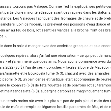
aissais toujours pas Valaque. Comme Ted l'a expliqué, ses petits-pare
ent partie d'une minorité ethnique ayant des racines dans les Balka
tance. Les Valaques fabriquent des fromages de chèvre et de brebi
angliers. Loin de l'océan, ils prélèvent des poissons d'eau douce et d
in air au feu de bois, rôtissent les viandes à la broche, font des brai
ge ».
ois dans la salle à manger avec des assiettes grecques et plus enco
uelques repères, alors j'ai fait une réservation - ce qui peut demander
rs - et j'ai emmené quelques amis. Nous avons commencé avec du vi
ia 2022 (80 $), l'un de ces « porcches » faciles à boire de Macédoi
alé/noisette et le Boukovela fumé (6 $). chacun) avec des amandes
iko psomi (6 $), un pain dense et rustique, était accompagné de beurr
e le kopanisti (6 $) de feta fouettée et de poivrons rôtis ; taramos
et melitzanosalata (6 $), aubergine carbonisée magnifiquement fumée, 
un terrain moins sûr avec le « pita » – pas de pain plat ici mais des
le de maïs et remplie de légumes bouillis parsemés de féta, et de man