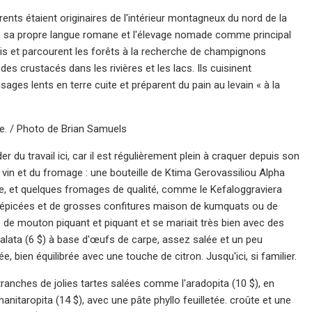
nts étaient originaires de l'intérieur montagneux du nord de la
ns, sa propre langue romane et l'élevage nomade comme principal
s et parcourent les forêts à la recherche de champignons
es crustacés dans les rivières et les lacs. Ils cuisinent
sages lents en terre cuite et préparent du pain au levain « à la
re. / Photo de Brian Samuels
 du travail ici, car il est régulièrement plein à craquer depuis son
n et du fromage : une bouteille de Ktima Gerovassiliou Alpha
ne, et quelques fromages de qualité, comme le Kefaloggraviera
 épicées et de grosses confitures maison de kumquats ou de
e de mouton piquant et piquant et se mariait très bien avec des
alata (6 $) à base d'œufs de carpe, assez salée et un peu
bien équilibrée avec une touche de citron. Jusqu'ici, si familier.
 tranches de jolies tartes salées comme l'aradopita (10 $), en
itaropita (14 $), avec une pâte phyllo feuilletée. croûte et une