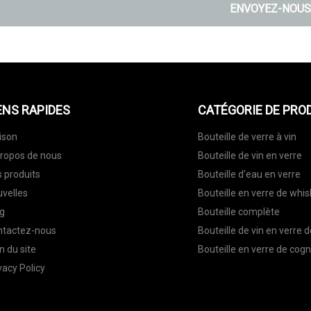
ENVOYEZ-NOUS
ENS RAPIDES
CATÉGORIE DE PRO
ison
Bouteille de verre à vin
ropos de nous
Bouteille de vin en verre
 produits
Bouteille d'eau en verre
velles
Bouteille en verre de whis
g
Bouteille complète
ntactez-nous
Bouteille de vin en verre 
n du site
Bouteille en verre de cog
vacy Policy