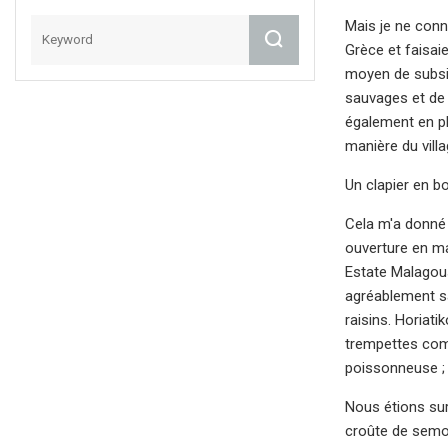
Mais je ne conn
Grèce et faisai
moyen de subsis
sauvages et de s
également en ple
manière du villa
Un clapier en b
Cela m'a donné q
ouverture en ma
Estate Malagous
agréablement s
raisins. Horiat
trempettes comm
poissonneuse ; 
Nous étions sur 
croûte de semou