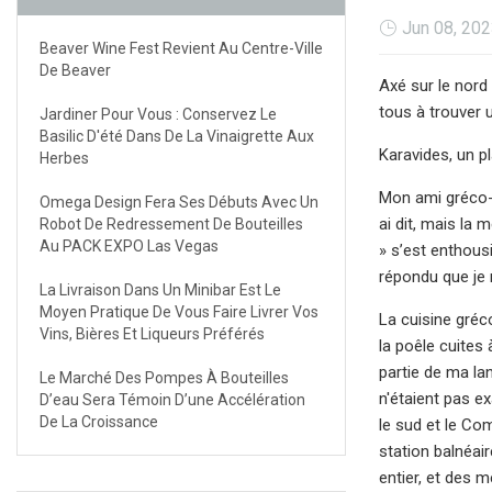
Jun 08, 20
Beaver Wine Fest Revient Au Centre-Ville
De Beaver
Axé sur le nord
tous à trouver u
Jardiner Pour Vous : Conservez Le
Basilic D'été Dans De La Vinaigrette Aux
Karavides, un p
Herbes
Mon ami gréco-am
Omega Design Fera Ses Débuts Avec Un
ai dit, mais la 
Robot De Redressement De Bouteilles
Au PACK EXPO Las Vegas
» s’est enthous
répondu que je 
La Livraison Dans Un Minibar Est Le
Moyen Pratique De Vous Faire Livrer Vos
La cuisine gréc
Vins, Bières Et Liqueurs Préférés
la poêle cuites 
partie de ma la
Le Marché Des Pompes À Bouteilles
n'étaient pas e
D’eau Sera Témoin D’une Accélération
De La Croissance
le sud et le Co
station balnéair
entier, et des 