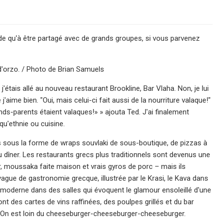
de qu'à être partagé avec de grands groupes, si vous parvenez
 d'orzo. / Photo de Brian Samuels
'étais allé au nouveau restaurant Brookline, Bar Vlaha. Non, je lui
'aime bien. "Oui, mais celui-ci fait aussi de la nourriture valaque!"
s-parents étaient valaques!» » ajouta Ted. J'ai finalement
qu'ethnie ou cuisine.
is sous la forme de wraps souvlaki de sous-boutique, de pizzas à
du dîner. Les restaurants grecs plus traditionnels sont devenus une
, moussaka faite maison et vrais gyros de porc – mais ils
ague de gastronomie grecque, illustrée par le Krasi, le Kava dans
 moderne dans des salles qui évoquent le glamour ensoleillé d'une
ont des cartes de vins raffinées, des poulpes grillés et du bar
s. On est loin du cheeseburger-cheeseburger-cheeseburger.