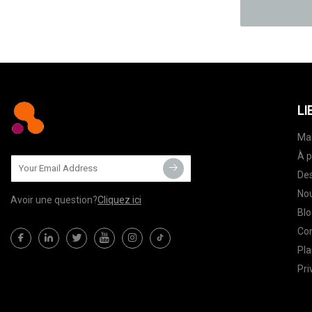
LI
Ma
À p
Des
Nou
Avoir une question?
Cliquez ici
Blo
Co
Pla
Pri