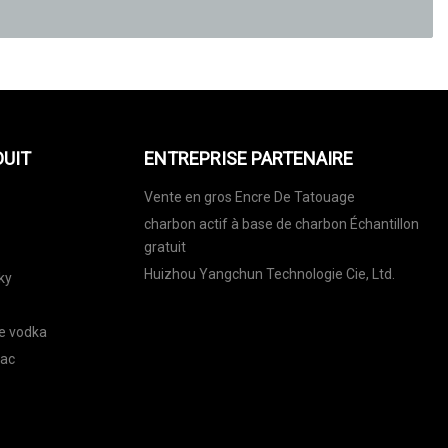
DUIT
ENTREPRISE PARTENAIRE
Vente en gros Encre De Tatouage
charbon actif à base de charbon Échantillon
gratuit
Huizhou Yangchun Technologie Cie, Ltd.
ky
de vodka
nac