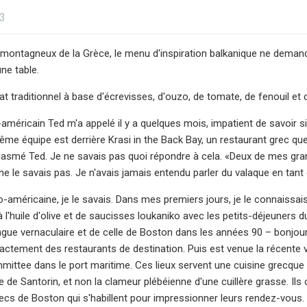
23
 montagneux de la Grèce, le menu d'inspiration balkanique ne deman
ne table.
lat traditionnel à base d'écrevisses, d'ouzo, de tomate, de fenouil et
éricain Ted m'a appelé il y a quelques mois, impatient de savoir si j
même équipe est derrière Krasi in the Back Bay, un restaurant grec que j
iasmé Ted. Je ne savais pas quoi répondre à cela. «Deux de mes grand
ne le savais pas. Je n'avais jamais entendu parler du valaque en tant 
o-américaine, je le savais. Dans mes premiers jours, je le connaissa
à l'huile d'olive et de saucisses loukaniko avec les petits-déjeuners 
ngue vernaculaire et de celle de Boston dans les années 90 – bonjour
xactement des restaurants de destination. Puis est venue la récente v
mmittee dans le port maritime. Ces lieux servent une cuisine grecque
e de Santorin, et non la clameur plébéienne d'une cuillère grasse. Ils 
mecs de Boston qui s'habillent pour impressionner leurs rendez-vou