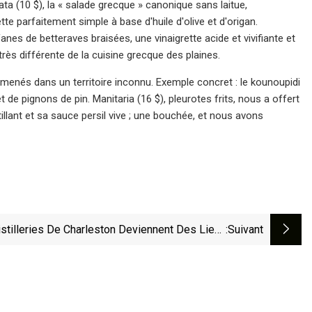
ta (10 $), la « salade grecque » canonique sans laitue,
te parfaitement simple à base d'huile d'olive et d'origan.
anes de betteraves braisées, une vinaigrette acide et vivifiante et
rès différente de la cuisine grecque des plaines.
enés dans un territoire inconnu. Exemple concret : le kounoupidi
t de pignons de pin. Manitaria (16 $), pleurotes frits, nous a offert
lant et sa sauce persil vive ; une bouchée, et nous avons
stilleries De Charleston Deviennent Des Lieux
:suivant
De Prédilection