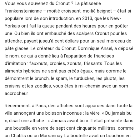
Vous vous souvenez du Cronut ? La pâtisserie
Frankensteinienne – moitié croissant, moitié beignet – était si
populaire lors de son introduction, en 2013, que les New-
Yorkais ont fait la queue pendant des heures pour en goûter
une. Ou bien ils ont embauché des scalpers Cronut pour les
attendre, payant jusqu'à cent dollars pour un seul morceau de
pâte glacée. Le créateur du Cronut, Dominique Ansel, a déposé
le nom, ce qui a donné lieu à l'apparition de friandises
d'imitation : fauxnuts, cronies, zonuts, frissants. Tous les
aliments hybrides ne sont pas créés égaux, mais comme le
démontrent le brunch, le spam, le turducken, les pluots, les
craisins et les zoodles, vous êtes à mi-chemin avec un nom
accrocheur.
Récemment, à Paris, des affiches sont apparues dans toute la
ville annonçant une boisson inconnue : la vière. « Du jamais bu
», disait une affiche : « Jamais avant bu ». Il était présenté dans
une bouteille en verre de sept cent cinquante millilitres, comme
un Chablis ou un Marsannay. La bouteille avait un bouchon en