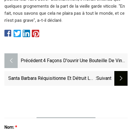
quelques grognements de la part de la vieille garde viticole. "En
fait, nous savons que cela ne plaira pas à tout le monde, et ce
n'est pas grave", a-t-il déclaré.
Précédent:
4 Façons D'ouvrir Une Bouteille De Vin
Sans Tire-Bouchon, Selon Les Experts
En Vin
Santa Barbara Réquisitionne Et Détruit Les
:suivant
Bouteilles De Vin Illégalement Immergées ;
Les Auteurs Acceptent Un Accord De
Plaidoyer
Nom:
*