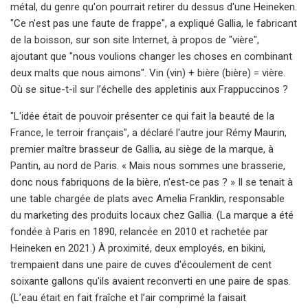
métal, du genre qu'on pourrait retirer du dessus d'une Heineken.
"Ce n'est pas une faute de frappe", a expliqué Gallia, le fabricant
de la boisson, sur son site Internet, à propos de "vière",
ajoutant que "nous voulions changer les choses en combinant
deux malts que nous aimons". Vin (vin) + bière (bière) = vière.
Où se situe-t-il sur l’échelle des appletinis aux Frappuccinos ?
"L'idée était de pouvoir présenter ce qui fait la beauté de la
France, le terroir français", a déclaré l'autre jour Rémy Maurin,
premier maître brasseur de Gallia, au siège de la marque, à
Pantin, au nord de Paris. « Mais nous sommes une brasserie,
donc nous fabriquons de la bière, n'est-ce pas ? » Il se tenait à
une table chargée de plats avec Amelia Franklin, responsable
du marketing des produits locaux chez Gallia. (La marque a été
fondée à Paris en 1890, relancée en 2010 et rachetée par
Heineken en 2021.) À proximité, deux employés, en bikini,
trempaient dans une paire de cuves d'écoulement de cent
soixante gallons qu'ils avaient reconverti en une paire de spas.
(L’eau était en fait fraîche et l’air comprimé la faisait