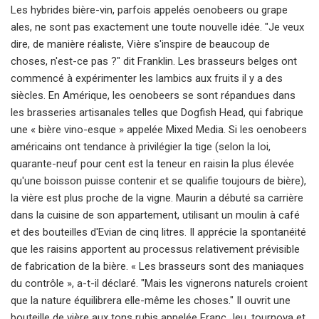
Les hybrides bière-vin, parfois appelés oenobeers ou grape
ales, ne sont pas exactement une toute nouvelle idée. "Je veux
dire, de manière réaliste, Vière s'inspire de beaucoup de
choses, n'est-ce pas ?" dit Franklin. Les brasseurs belges ont
commencé à expérimenter les lambics aux fruits il y a des
siècles. En Amérique, les oenobeers se sont répandues dans
les brasseries artisanales telles que Dogfish Head, qui fabrique
une « bière vino-esque » appelée Mixed Media. Si les oenobeers
américains ont tendance à privilégier la tige (selon la loi,
quarante-neuf pour cent est la teneur en raisin la plus élevée
qu'une boisson puisse contenir et se qualifie toujours de bière),
la vière est plus proche de la vigne. Maurin a débuté sa carrière
dans la cuisine de son appartement, utilisant un moulin à café
et des bouteilles d'Evian de cinq litres. Il apprécie la spontanéité
que les raisins apportent au processus relativement prévisible
de fabrication de la bière. « Les brasseurs sont des maniaques
du contrôle », a-t-il déclaré. "Mais les vignerons naturels croient
que la nature équilibrera elle-même les choses." Il ouvrit une
bouteille de vière aux tons rubis appelée Franc Jeu, tournoya et