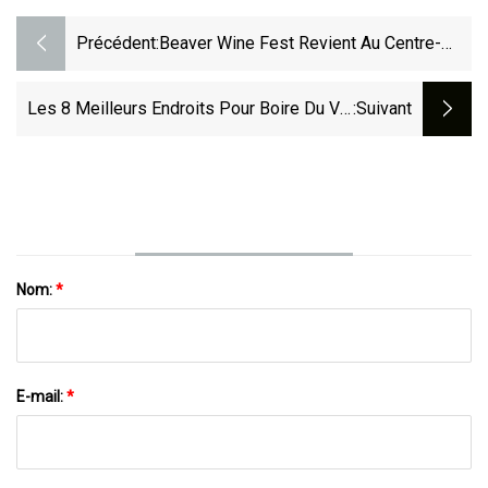
Précédent:
Beaver Wine Fest Revient Au Centre-
Ville De Beaver
Les 8 Meilleurs Endroits Pour Boire Du Vin
:suivant
À Paris, Selon Un Grand Sommelier
Nom:
*
E-mail:
*