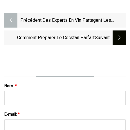
Précédent:
Des Experts En Vin Partagent Les
Secrets De La Fabrication De La
Meilleure Sangria
Comment Préparer Le Cocktail Parfait
:suivant
Nom:
*
E-mail:
*