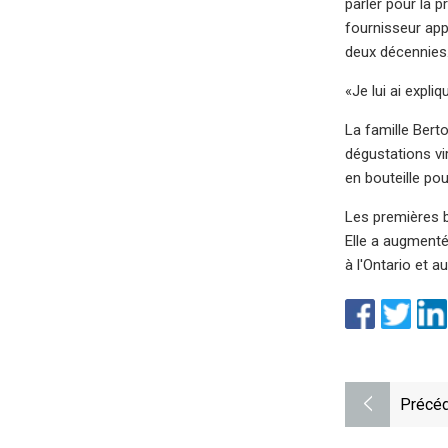
parler pour la 
fournisseur appr
deux décennies.
«Je lui ai expli
La famille Bert
dégustations vi
en bouteille po
Les premières b
Elle a augmenté
à l'Ontario et 
Précéd