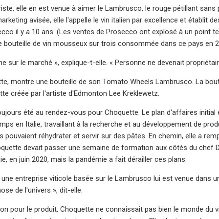
iste, elle en est venue à aimer le Lambrusco, le rouge pétillant sans 
arketing avisée, elle l'appelle le vin italien par excellence et établi
secco il y a 10 ans. (Les ventes de Prosecco ont explosé à un point 
e bouteille de vin mousseux sur trois consommée dans ce pays en 2
une sur le marché », explique-t-elle. « Personne ne devenait propriétai
e, montre une bouteille de son Tomato Wheels Lambrusco. La bouteill
tte créée par l'artiste d'Edmonton Lee Kreklewetz.
oujours été au rendez-vous pour Choquette. Le plan d'affaires initial 
ps en Italie, travaillant à la recherche et au développement de prod
ouvaient réhydrater et servir sur des pâtes. En chemin, elle a re
oquette devait passer une semaine de formation aux côtés du chef D
lie, en juin 2020, mais la pandémie a fait dérailler ces plans.
 une entreprise viticole basée sur le Lambrusco lui est venue dans un 
se de l'univers », dit-elle.
on pour le produit, Choquette ne connaissait pas bien le monde du vi