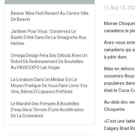
Aug 14, 20
Beaver Wine Fest Revient Au Centre-Ville
De Beaver
Moirae Choquet
canadiens le p
Jardiner Pour Vous : Conservez Le
Basilic D'été Dans De La Vinaigrette Aux
Avez-vous enten
Herbes
canadiens qui a
Omega Design Fera Ses Débuts Avec Un
à pâte dure.
Robot De Redressement De Bouteilles
Au PACK EXPO Las Vegas
Mais en dehors 
souvenirs flous
La Livraison Dans Un Minibar Est Le
populaires dans
Moyen Pratique De Vous Faire Livrer Vos
était le Coca-Co
Vins, Bières Et Liqueurs Préférés
Au-delà des vie
Le Marché Des Pompes À Bouteilles
Choquette.
D’eau Sera Témoin D’une Accélération
De La Croissance
«C'est une tabl
Calgary Brad Roy