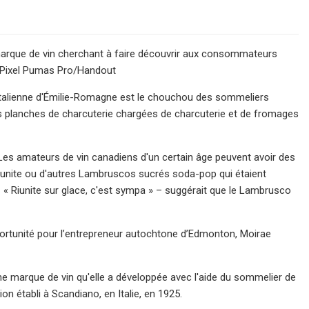
arque de vin cherchant à faire découvrir aux consommateurs
e.Pixel Pumas Pro/Handout
n italienne d'Émilie-Romagne est le chouchou des sommeliers
s planches de charcuterie chargées de charcuterie et de fromages
Les amateurs de vin canadiens d'un certain âge peuvent avoir des
 Riunite ou d'autres Lambruscos sucrés soda-pop qui étaient
 « Riunite sur glace, c'est sympa » – suggérait que le Lambrusco
pportunité pour l’entrepreneur autochtone d’Edmonton, Moirae
e marque de vin qu'elle a développée avec l'aide du sommelier de
on établi à Scandiano, en Italie, en 1925.