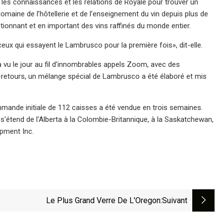
r les connaissances et les relations de Royale pour trouver un
domaine de l’hôtellerie et de l’enseignement du vin depuis plus de
tionnant et en important des vins raffinés du monde entier.
 ceux qui essayent le Lambrusco pour la première fois», dit-elle.
a vu le jour au fil d'innombrables appels Zoom, avec des
rs-retours, un mélange spécial de Lambrusco a été élaboré et mis
mande initiale de 112 caisses a été vendue en trois semaines.
'étend de l'Alberta à la Colombie-Britannique, à la Saskatchewan,
opment Inc.
Le Plus Grand Verre De L'Oregon
:suivant