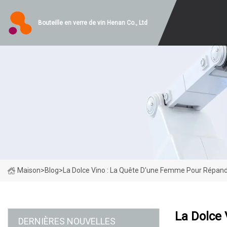
Bouteille en verre de vin Henan Co., Ltd
Maison
>
Blog
>
La Dolce Vino : La Quête D'une Femme Pour Répan
La Dolce
DERNIÈRES NOUVELLES