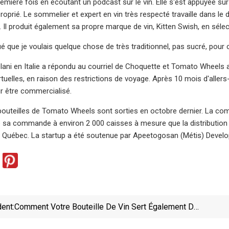
première fois en écoutant un podcast sur le vin. Elle s'est appuyée su
oprié. Le sommelier et expert en vin très respecté travaille dans le 
 Il produit également sa propre marque de vin, Kitten Swish, en sélec
qué que je voulais quelque chose de très traditionnel, pas sucré, pour
olani en Italie a répondu au courriel de Choquette et Tomato Wheels 
rtuelles, en raison des restrictions de voyage. Après 10 mois d'alle
ur être commercialisé.
outeilles de Tomato Wheels sont sorties en octobre dernier. La com
 sa commande à environ 2 000 caisses à mesure que la distribution s
au Québec. La startup a été soutenue par Apeetogosan (Métis) Devel
ent:
Comment Votre Bouteille De Vin Sert Également De
Machine À Raviolis