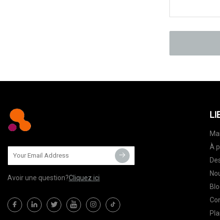
LI
Ma
À p
Des
Nou
Avoir une question?
Cliquez ici
Blo
Co
Pla