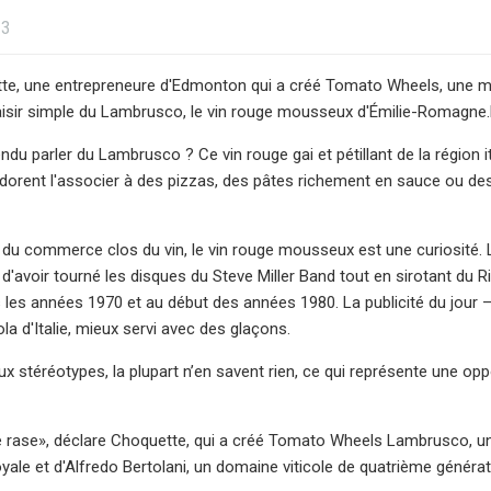
23
te, une entrepreneure d'Edmonton qui a créé Tomato Wheels, une m
laisir simple du Lambrusco, le vin rouge mousseux d'Émilie-Romagn
du parler du Lambrusco ? Ce vin rouge gai et pétillant de la régio
dorent l'associer à des pizzas, des pâtes richement en sauce ou de
du commerce clos du vin, le vin rouge mousseux est une curiosité. 
 d'avoir tourné les disques du Steve Miller Band tout en sirotant du
 les années 1970 et au début des années 1980. La publicité du jour –
la d'Italie, mieux servi avec des glaçons.
ux stéréotypes, la plupart n’en savent rien, ce qui représente une o
e rase», déclare Choquette, qui a créé Tomato Wheels Lambrusco, un
ale et d'Alfredo Bertolani, un domaine viticole de quatrième générati