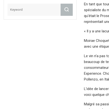
En tant que tour
spécialiste du m
qu'était le Pro
représentait un
« Il y a une lac
Moirae Choquett
avec une étique
Le vin n’a pas t
beaucoup de tem
consommateurs p
Experience. Ch
Pollenzo, en Ita
L'idée de lancer
voici quelque cho
Malgré sa passi