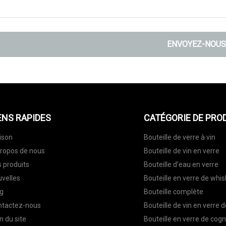
ENVOYEZ-NOUS
ENS RAPIDES
CATÉGORIE DE PRO
ison
Bouteille de verre à vin
ropos de nous
Bouteille de vin en verre
 produits
Bouteille d'eau en verre
velles
Bouteille en verre de whis
g
Bouteille complète
ntactez-nous
Bouteille de vin en verre 
n du site
Bouteille en verre de cog