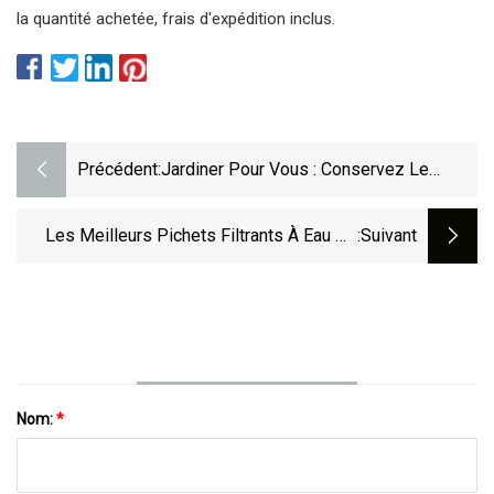
la quantité achetée, frais d'expédition inclus.
Précédent:
Jardiner Pour Vous : Conservez Le
Basilic D'été Dans De La Vinaigrette Aux
Herbes
Les Meilleurs Pichets Filtrants À Eau De
:suivant
2023, Par Food & Wine
Nom:
*