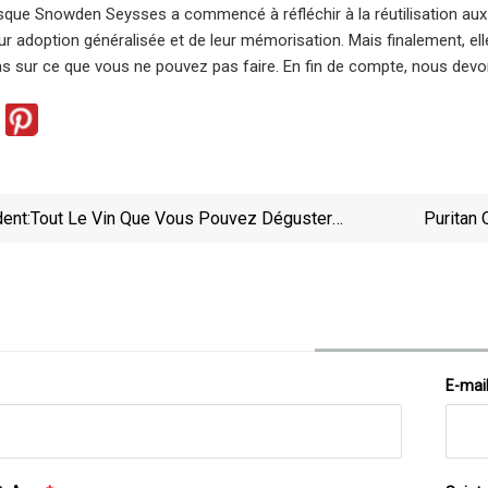
orsque Snowden Seysses a commencé à réfléchir à la réutilisation aux É
leur adoption généralisée et de leur mémorisation. Mais finalement, e
as sur ce que vous ne pouvez pas faire. En fin de compte, nous devons
ent:
Tout Le Vin Que Vous Pouvez Déguster
Puritan 
(GRATUIT !) Au CHEERS Summer Fest
E-mai