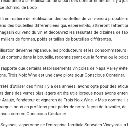
e résistance à la réutilisation de la part des consommateurs. Il y a j
ce Schmid, de Loop.
éfi en matière de réutilisation des bouteilles de vin viendra probab
s des bouteilles différenciées qui, espèrent-ils, attireront l'atte
magasin qui vend du vin et découvrez les résultats de dizaines de fa
 milliers de formes, poids et tailles de bouteilles différentes.
tilisation devienne répandue, les producteurs et les consommateurs de
duit contenu dans la bouteille, reconnaissant que la forme ou le poids 
y rapporte que certains établissements vinicoles de Napa Valley évite
ne. Trois Noix Wine est une cave pilote pour Conscious Container.
rêté d'utiliser des films il y a des années, avons opté pour des étiq
s dans des verres plus légers ait été utile lorsque nous avons entendu
 Araujo, fondateur et vigneron de Trois Noix Wine. « Mais comme il s'a
marque, nous en profitons pour parler de notre façon de travailler, d
prises comme Conscious Container.
eysses, vigneronne de l'entreprise familiale Snowden Vineyards, a l