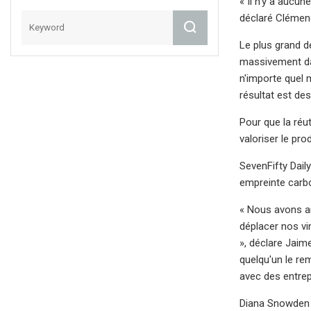
« Il n’y a aucun
déclaré Clémen
Le plus grand d
massivement dan
n'importe quel 
résultat est des
Pour que la réu
valoriser le pro
SevenFifty Dail
empreinte carbo
« Nous avons ar
déplacer nos vin
», déclare Jaime
quelqu'un le re
avec des entre
Diana Snowden S