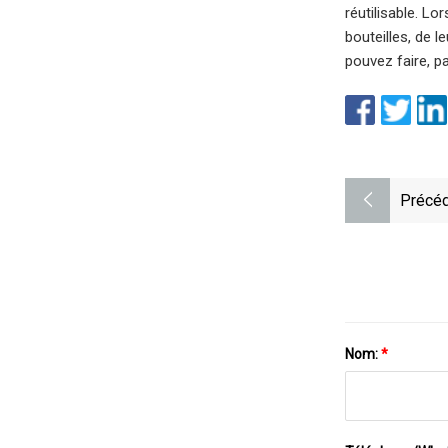
réutilisable. L
bouteilles, de 
pouvez faire, p
Précéd
Nom:
*