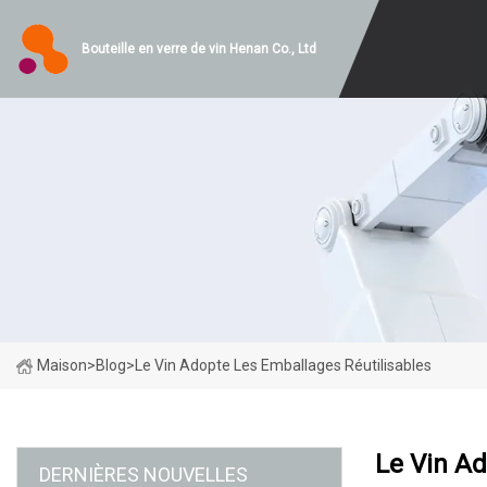
Bouteille en verre de vin Henan Co., Ltd
Maison
>
Blog
>
Le Vin Adopte Les Emballages Réutilisables
Le Vin Ad
DERNIÈRES NOUVELLES