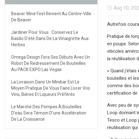
Aug 10, 20
Beaver Wine Fest Revient Au Centre-Ville
De Beaver
Autrefois coura
Jardiner Pour Vous : Conservez Le
Pratique de lon
Basilic D'été Dans De La Vinaigrette Aux
en poupe. Selon
Herbes
viticoles améric
Omega Design Fera Ses Débuts Avec Un
la réutilisation
Robot De Redressement De Bouteilles
Au PACK EXPO Las Vegas
« Quand j'étais
bouteilles et l
La Livraison Dans Un Minibar Est Le
comme des boute
Moyen Pratique De Vous Faire Livrer Vos
certification de
Vins, Bières Et Liqueurs Préférés
Avec peu de sys
Le Marché Des Pompes À Bouteilles
Loop donnant le
D’eau Sera Témoin D’une Accélération
De La Croissance
Tesco et Loop p
réutilisation qu