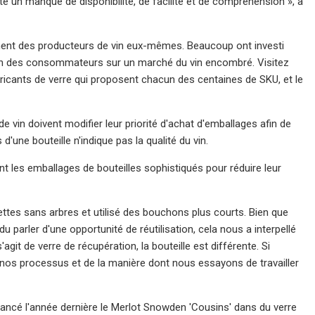
uste un manque de disponibilité, de facilité et de compréhension », a
lement des producteurs de vin eux-mêmes. Beaucoup ont investi
ntion des consommateurs sur un marché du vin encombré. Visitez
bricants de verre qui proposent chacun des centaines de SKU, et le
 vin doivent modifier leur priorité d'achat d'emballages afin de
d'une bouteille n'indique pas la qualité du vin.
nt les emballages de bouteilles sophistiqués pour réduire leur
uettes sans arbres et utilisé des bouchons plus courts. Bien que
 parler d'une opportunité de réutilisation, cela nous a interpellé
git de verre de récupération, la bouteille est différente. Si
e nos processus et de la manière dont nous essayons de travailler
ancé l'année dernière le Merlot Snowden 'Cousins' dans du verre