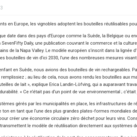
23
nts en Europe, les vignobles adoptent les bouteilles réutilisables pou
gue date dans des pays d’Europe comme la Suède, la Belgique ou encore
 SevenFifty Daily, une publication couvrant le commerce et la cultu
ains de la Napa Valley. Le modèle européen s'inscrit dans la lignée d
 des bouteilles de vin d'ici 2030, l'une des nombreuses mesures visant
 enfant en Suède, nous avions des bouteilles de vin rechargeables. P
es remplissiez ; au lieu de cela, nous avons rendu les bouteilles aux 
illes de lait », explique Erica Landin-Löfving, qui a auparavant tr
 durabilité. « Ce n'était pas d'un point de vue environnemental ; c'était
tèmes gérés par les municipalités en place, les infrastructures de ré
 ton en tant que l'une des plus grandes plates-formes mondiales de
our créer une économie circulaire zéro déchet pour leurs vins. Con
i transmettent le modèle de réutilisation directement aux systèmes de 