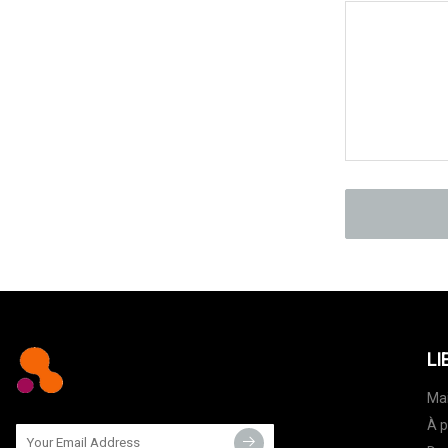
LI
Ma
À p