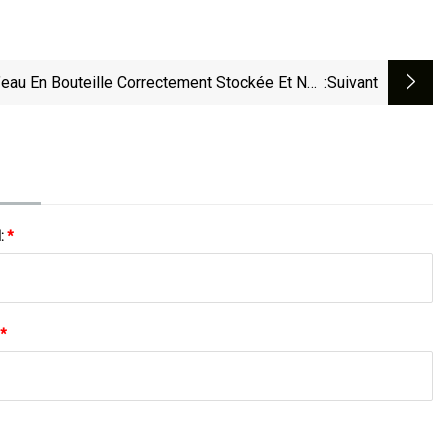
’eau En Bouteille Correctement Stockée Et Non
:suivant
Ouverte N’expire Pas
l:
*
*