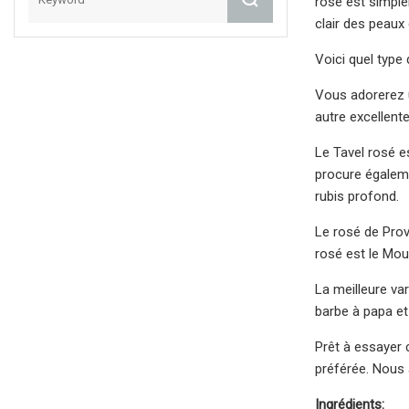
rosé est simple
clair des peaux 
Voici quel type 
Vous adorerez u
autre excellent
Le Tavel rosé es
procure égaleme
rubis profond.
Le rosé de Prov
rosé est le Mou
La meilleure var
barbe à papa et
Prêt à essayer 
préférée. Nous 
Ingrédients: