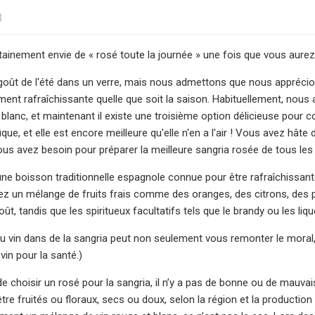
3
ainement envie de « rosé toute la journée » une fois que vous aurez
 goût de l'été dans un verre, mais nous admettons que nous apprécion
lement rafraîchissante quelle que soit la saison. Habituellement, nous
blanc, et maintenant il existe une troisième option délicieuse pour co
ue, et elle est encore meilleure qu'elle n'en a l'air ! Vous avez hâte 
us avez besoin pour préparer la meilleure sangria rosée de tous les
une boisson traditionnelle espagnole connue pour être rafraîchissan
ez un mélange de fruits frais comme des oranges, des citrons, des
ût, tandis que les spiritueux facultatifs tels que le brandy ou les liq
du vin dans de la sangria peut non seulement vous remonter le moral
 vin pour la santé.)
t de choisir un rosé pour la sangria, il n’y a pas de bonne ou de mau
re fruités ou floraux, secs ou doux, selon la région et la production 