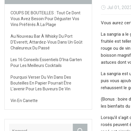
Jul 01, 202
COUPS DE BOUTEILLES : Tout Ce Dont
Vous Avez Besoin Pour Déguster Vos
Vous aurez cert
Vins Préférés À La Plage
La sangria a le
Au Nouveau Bar À Whisky Du Port
fruitée est tel
D'Everett, Attardez-Vous Dans Un Goût
Chaleureux Du Passé
rouge ou de vin 
boisson magnifiq
Les 16 Conseils Essentiels D'Ina Garten
astuces dont vo
Pour Les Meilleurs Cocktails
La sangria est 
Pourquoi Verser Du Vin Dans Des
puis vous ajout
Bouteilles En Papier Pourrait Être
rehaussent le go
L'avenir Pour Les Buveurs De Vin
(Bonus : boire 
Vin En Canette
les bienfaits du
Lorsqu’il s’agi
rosés peuvent êt