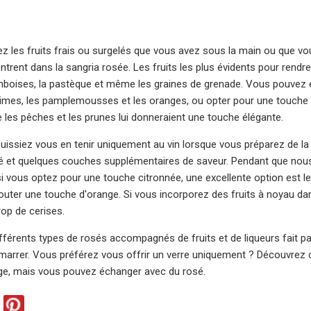
iez les fruits frais ou surgelés que vous avez sous la main ou que v
entrent dans la sangria rosée. Les fruits les plus évidents pour rend
ramboises, la pastèque et même les graines de grenade. Vous pouve
s limes, les pamplemousses et les oranges, ou opter pour une touche 
les pêches et les prunes lui donneraient une touche élégante.
uissiez vous en tenir uniquement au vin lorsque vous préparez de la
 et quelques couches supplémentaires de saveur. Pendant que nous u
si vous optez pour une touche citronnée, une excellente option est le 
jouter une touche d'orange. Si vous incorporez des fruits à noyau d
rop de cerises.
fférents types de rosés accompagnés de fruits et de liqueurs fait par
marrer. Vous préférez vous offrir un verre uniquement ? Découvrez ce
uge, mais vous pouvez échanger avec du rosé.