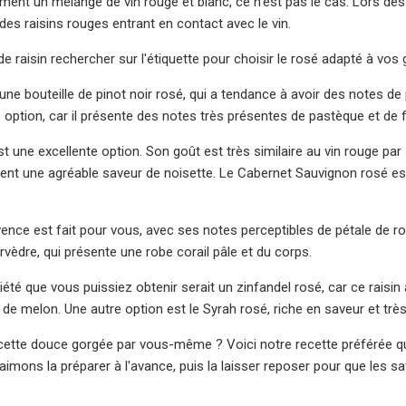
ment un mélange de vin rouge et blanc, ce n’est pas le cas. Lors des
des raisins rouges entrant en contact avec le vin.
de raisin rechercher sur l'étiquette pour choisir le rosé adapté à vos 
ne bouteille de pinot noir rosé, qui a tendance à avoir des notes de
e option, car il présente des notes très présentes de pastèque et de
t une excellente option. Son goût est très similaire au vin rouge par 
nt une agréable saveur de noisette. Le Cabernet Sauvignon rosé es
ence est fait pour vous, avec ses notes perceptibles de pétale de ro
rvèdre, qui présente une robe corail pâle et du corps.
iété que vous puissiez obtenir serait un zinfandel rosé, car ce raisin
 de melon. Une autre option est le Syrah rosé, riche en saveur et trè
cette douce gorgée par vous-même ? Voici notre recette préférée q
aimons la préparer à l'avance, puis la laisser reposer pour que les sa