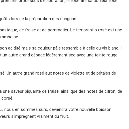
 premiers processus d'élaboration, le rosé tire sa couleur rose
goûts lors de la préparation des sangrias :
 pastèque, de fraise et de pommetier. Le tempranillo rosé est une
 framboise.
son acidité mais sa couleur pâle ressemble à celle du vin blanc. Il
t un autre grand cépage légèrement sec avec une teinte rouge
sé. Un autre grand rosé aux notes de violette et de pétales de
 a une saveur piquante de fraise, ainsi que des notes de citron, de
s corsé.
ui, nous en sommes sûrs, deviendra votre nouvelle boisson
veurs s'imprègnent vraiment du fruit.