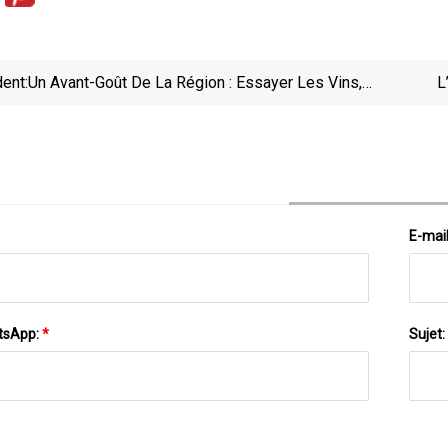
ent:
Un Avant-Goût De La Région : Essayer Les Vins,
L
Les Spiritueux Et La Bière De Calgary Et De La
Région
E-mai
tsApp:
*
Sujet: