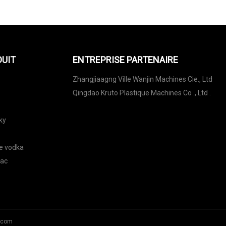
DUIT
ENTREPRISE PARTENAIRE
Zhangjiaagng Ville Wanjin Machines Cie., Ltd
Qingdao Kruto Plastique Machines Co ., Ltd .
ky
de vodka
nac
.com