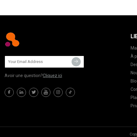
LI
Ma
À p
Des
Nou
Avoir une question?
Cliquez ici
Blo
Co
Pla
Pri
Copy