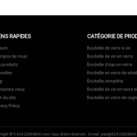
ENS RAPIDES
CATÉGORIE DE PRO
ison
Bouteille de verre à vin
ropos de nous
Bouteille de vin en verre
 produits
Bouteille d'eau en verre
velles
Bouteille en verre de whis
g
Bouteille complète
ntactez-nous
Bouteille de vin en verre 
n du site
Bouteille en verre de cog
vacy Policy
right © fr.024-22834559.com, tous droits réservés. E-mail:
joan@024-22834559