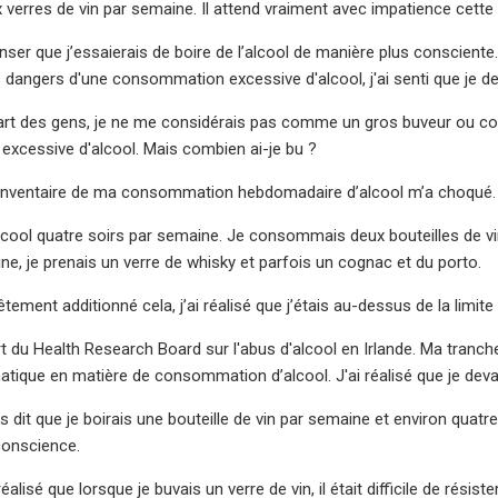
verres de vin par semaine. Il attend vraiment avec impatience cett
nser que j’essaierais de boire de l’alcool de manière plus consciente
s dangers d'une consommation excessive d'alcool, j'ai senti que je 
rt des gens, je ne me considérais pas comme un gros buveur ou co
xcessive d'alcool. Mais combien ai-je bu ?
l’inventaire de ma consommation hebdomadaire d’alcool m’a choqué.
alcool quatre soirs par semaine. Je consommais deux bouteilles de vin
ne, je prenais un verre de whisky et parfois un cognac et du porto.
êtement additionné cela, j’ai réalisé que j’étais au-dessus de la limi
ort du Health Research Board sur l'abus d'alcool en Irlande. Ma tranch
tique en matière de consommation d’alcool. J'ai réalisé que je de
is dit que je boirais une bouteille de vin par semaine et environ quatre
 conscience.
réalisé que lorsque je buvais un verre de vin, il était difficile de rési