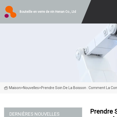
Bouteille en verre de vin Henan Co., Ltd
Maison
>
Nouvelles
>
Prendre Soin De La Boisson : Comment La C
Prendre 
DERNIÈRES NOUVELLES