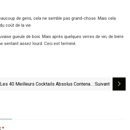
beaucoup de gens, cela ne semble pas grand-chose. Mais cela
u coût de la vie.
aise gueule de bois. Mais après quelques verres de vin, de bière
me sentant assez lourd. Ceci est terminé.
Les 40 Meilleurs Cocktails Absolus Contenant
:suivant
Seulement 2 Ingrédients
l:
*