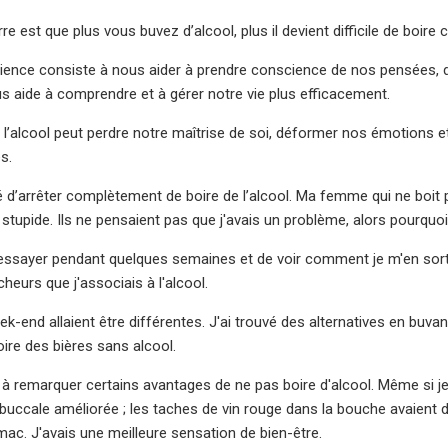
rre est que plus vous buvez d’alcool, plus il devient difficile de bo
cience consiste à nous aider à prendre conscience de nos pensées,
 aide à comprendre et à gérer notre vie plus efficacement.
, l’alcool peut perdre notre maîtrise de soi, déformer nos émotion
s.
dé d’arrêter complètement de boire de l’alcool. Ma femme qui ne boit
s stupide. Ils ne pensaient pas que j'avais un problème, alors pourqu
l'essayer pendant quelques semaines et de voir comment je m'en sorta
heurs que j'associais à l'alcool.
k-end allaient être différentes. J'ai trouvé des alternatives en buvan
re des bières sans alcool.
 remarquer certains avantages de ne pas boire d'alcool. Même si je
buccale améliorée ; les taches de vin rouge dans la bouche avaient d
mac. J'avais une meilleure sensation de bien-être.