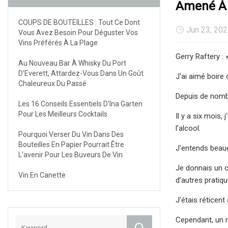
Amené À 
COUPS DE BOUTEILLES : Tout Ce Dont
Jun 23, 20
Vous Avez Besoin Pour Déguster Vos
Vins Préférés À La Plage
Gerry Raftery :
Au Nouveau Bar À Whisky Du Port
D'Everett, Attardez-Vous Dans Un Goût
J'ai aimé boire 
Chaleureux Du Passé
Depuis de nombr
Les 16 Conseils Essentiels D'Ina Garten
Pour Les Meilleurs Cocktails
Il y a six mois,
l’alcool.
Pourquoi Verser Du Vin Dans Des
Bouteilles En Papier Pourrait Être
J'entends beauco
L'avenir Pour Les Buveurs De Vin
Je donnais un c
Vin En Canette
d’autres pratiqu
J'étais réticent
Cependant, un m