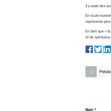
Il y avait des a
En toute honnêt
représente plus
En tant que « b
et de spiritueu
Précéd
Nom:
*