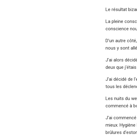
Le résultat biza
La pleine cons
conscience nous
D’un autre côté
nous y sont allé
J’ai alors déci
deux que j'étai
J'ai décidé de 
tous les déclenc
Les nuits du wee
commencé à boi
J'ai commencé à
mieux. Hygiène 
brûlures d'esto