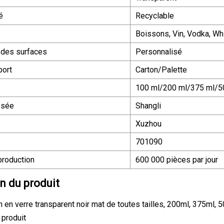
é
Recyclable
Boissons, Vin, Vodka, Wh
 des surfaces
Personnalisé
port
Carton/Palette
100 ml/200 ml/375 ml/5
osée
Shangli
Xuzhou
701090
production
600 000 pièces par jour
n du produit
in en verre transparent noir mat de toutes tailles, 200ml, 375ml,
 produit