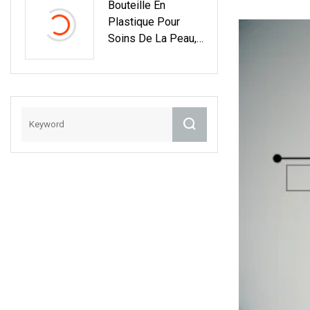
Bouteille En
Complet !
Plastique Pour
Soins De La Peau,
Sans Air, Avec
Pompe De
Pulvérisation, Avec
Capuchon En
Aluminium, 10ml,
15ml, 30ml, 50ml,
100ml, 120ml