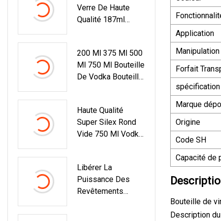
Verre De Haute
Fonctionnalit
Qualité 187ml
375ml 750ml
Application
1000ml Pour Bar Et
Manipulation
200 Ml 375 Ml 500
Maison
Ml 750 Ml Bouteille
Forfait Trans
De Vodka Bouteille
spécification
D'alcool De Vin En
Verre Avec
Marque dép
Haute Qualité
Bouchon En Liège
Super Silex Rond
Origine
Vide 750 Ml Vodka
Code SH
Whisky Gin Brandy
Tequila Rhum
Capacité de 
Libérer La
Bouteilles En Verre
Puissance Des
Descriptio
Bouteille D'alcool
Revêtements
En Verre
Bouteille de v
Thermoscellés Par
Induction : Un Guide
Description du