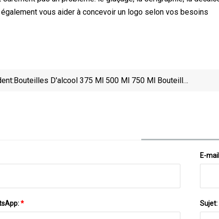
également vous aider à concevoir un logo selon vos besoins
ent:
Bouteilles D'alcool 375 Ml 500 Ml 750 Ml Bouteille
En Verre De Whisky De Vodka De Vin Avec
Bordea
Couvercle En Liège
E-mai
tsApp:
*
Sujet: