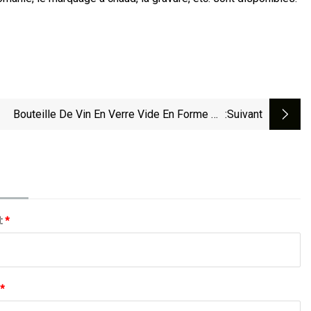
Bouteille De Vin En Verre Vide En Forme De
:suivant
ux/bouteille De Vin Rouge/bouteille De Vin En
Verre/bouteille De Bourgogne
l:
*
*