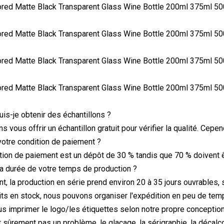
is-je obtenir des échantillons ?
 vous offrir un échantillon gratuit pour vérifier la qualité. Cepe
 votre condition de paiement ?
ition de paiement est un dépôt de 30 % tandis que 70 % doivent ê
 la durée de votre temps de production ?
t, la production en série prend environ 20 à 35 jours ouvrables, 
its en stock, nous pouvons organiser l'expédition en peu de t
s imprimer le logo/les étiquettes selon notre propre conception
st sûrement pas un problème. le glaçage, la sérigraphie, la décalc