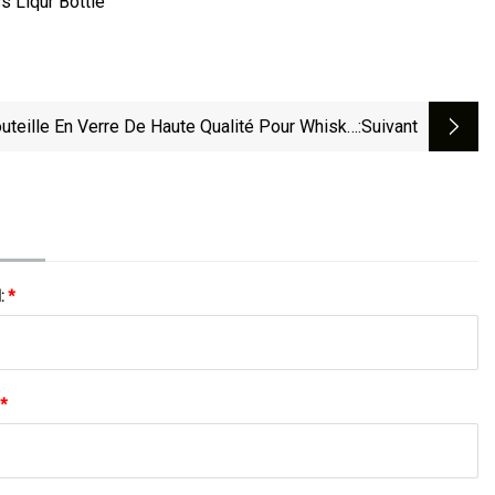
uteille En Verre De Haute Qualité Pour Whisky,
:suivant
randy, Gin, 250ml, 350ml, 500ml, 700ml, 750ml
l:
*
*