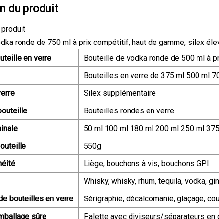
n du produit
 produit
odka ronde de 750 ml à prix compétitif, haut de gamme, silex éle
teille en verre
Bouteille de vodka ronde de 500 ml à pr
Bouteilles en verre de 375 ml 500 ml 7
verre
Silex supplémentaire
outeille
Bouteilles rondes en verre
inale
50 ml 100 ml 180 ml 200 ml 250 ml 375
outeille
550g
héité
Liège, bouchons à vis, bouchons GPI
Whisky, whisky, rhum, tequila, vodka, gin
de bouteilles en verre
Sérigraphie, décalcomanie, glaçage, cou
mballage sûre
Palette avec diviseurs/séparateurs en 