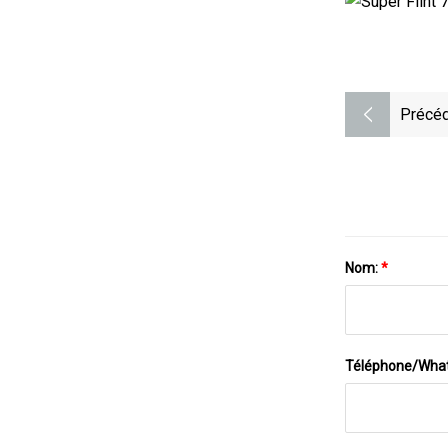
Précéd
Nom:
*
Téléphone/Wha