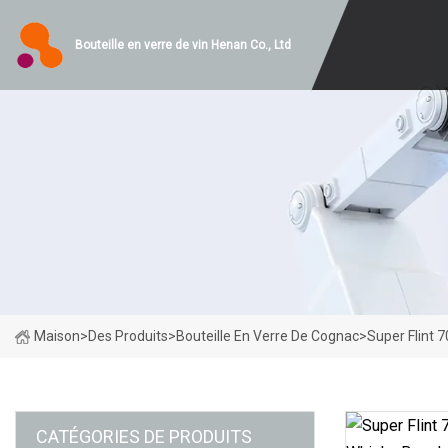
Bouteille en verre de vin Henan Co., Ltd
Maison
>
Des Produits
>
Bouteille En Verre De Cognac
>
Super Flint 
CATÉGORIES DE PRODUITS