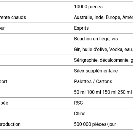
10000 pièces
vente chauds
Australie, Inde, Europe, Am
our
Esprits
Bouchon en liège, vis
Gin, huile d'olive, Vodka, eau
Sérigraphie, décalcomanie, g
Silex supplémentaire
port
Palettes / Cartons
50 ml 100 ml 150 ml 250 ml
osée
RSG
Chine
production
500 000 pièces/jour