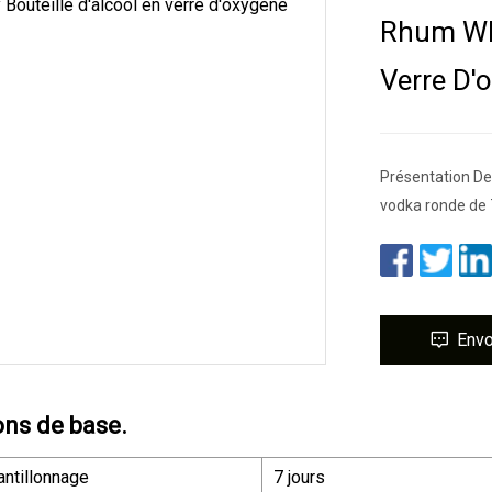
Rhum Whi
Verre D'
Présentation Des
vodka ronde de 
Env
ons de base.
ntillonnage
7 jours