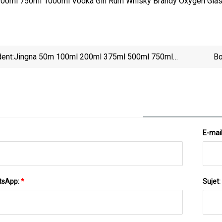
ent:
Jingna 50m 100ml 200ml 375ml 500ml 750ml
Bo
Bouteilles En Verre D'alcool Vides En Gros Vodka
Vodka, B
Gin Whisky Rhum Bouteille En Verre De Vin Avec
Bouchon En Liège
E-mai
tsApp:
*
Sujet: