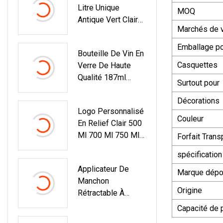
Litre Unique
MOQ
Antique Vert Clair
Marchés de 
Foncé Bordeaux
Bourgogne
Emballage p
Bouteille De Vin En
Bouteille En Verre
Casquettes
Verre De Haute
De Vin Champagne
Qualité 187ml
Bouteille De Vin
Surtout pour
375ml 750ml
Mousseux
Décorations
1000ml Pour Bar Et
Logo Personnalisé
Maison
Couleur
En Relief Clair 500
Ml 700 Ml 750 Ml
Forfait Trans
Rhum Tequila Gin
spécification
Brandy Rhum
Applicateur De
Whisky Vodka
Marque dép
Manchon
Liqueur Spiritueux
Origine
Rétractable À
Bouteille En Verre
Grande Vitesse
Capacité de 
Pour Pot De