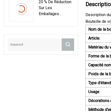
20 % De Réduction
Bouteille En PET
Descriptio
Sur Les
Emballages
Description du
Cosmétiques En
Bouteille de v
Gros, Bouteille En
Nom de la bou
Verre Ambré De 30
Ml Avec Compte-
Article:
Gouttes En Verre
Matériau du 
Pour Huile
Essentielle
Forme de la b
Capacité nom
Poids de la b
Type d'étanc
Usage
Décorations 
Méthode d'e