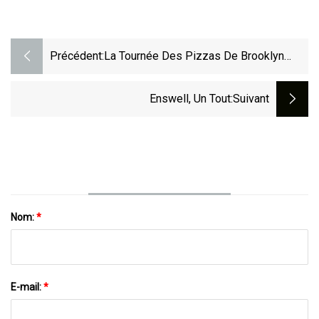
Précédent:
La Tournée Des Pizzas De Brooklyn
Pour En Finir Avec Tout Ça
Enswell, Un Tout
:suivant
Nom:
*
E-mail:
*