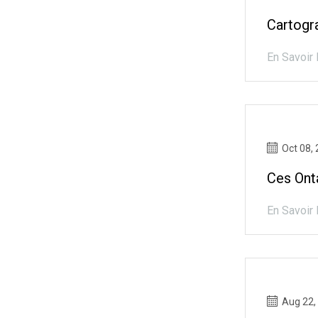
Cartogr
En Savoir 
Oct 08,
Ces Ont
En Savoir 
Aug 22,