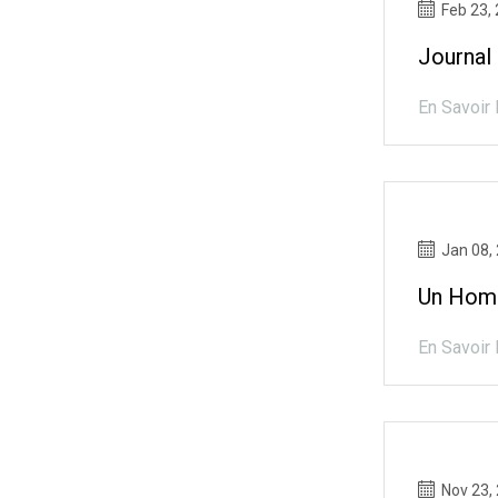
Feb 23,
Journal 
En Savoir 
Jan 08,
Un Homm
En Savoir 
Nov 23,