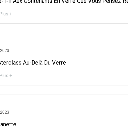
ve-T-Il Aux Contenants En Verre Que Vous Pensez R
Plus +
 2023
terclass Au-Delà Du Verre
Plus +
 2023
Canette