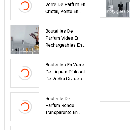
Verre De Parfum En
Cristal, Vente En
Gros De 10ml 30ml
50ml 100ml
Bouteilles De
Parfum Vides Et
Rechargeables En
Verre Cristal, Vente
En Gros De 10 Ml
Bouteilles En Verre
Et 30 Ml
De Liqueur D'alcool
De Vodka Givrées
Uniques Faites Sur
Commande De 500
Bouteille De
700 750 Ml
Parfum Ronde
Bouteilles De Vin
Transparente En
De Silex Ovales De
Verre, Cylindrique,
Cylindre
Vide, Séparée,