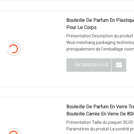
Bouteille De Parfum En Plastiq
Pour Le Corps
Présentation Description du produit 
Wuxi meishang packaging technology co., LTD. est une nouvelle entrepris
principalement de l'emballage cos
EN SAVOIR PLUS
Bouteille De Parfum En Verre Tr
Bouteille Carrée En Verre De 80m
Cosmétique
Présentation Taille du paquet 30,00
Paramètres du produit La société pr