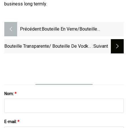
business long termly.
Précédent:
Bouteille En Verre/bouteille
D'emballage/bouteille De Vin/bouteille
De Bière/bouteille De
Bouteille Transparente/ Bouteille De Vodka/
:suivant
Spiritueux/bouteille De Vodka/bouteille
Bouteille De Vin/bouteille En Verre
D'alcool
Cristal/bouteille De Tequila
Nom:
*
E-mail:
*