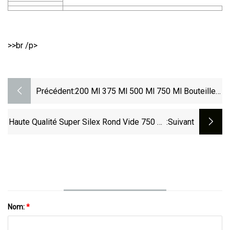
>>br /p>
Précédent:
200 Ml 375 Ml 500 Ml 750 Ml Bouteille
De Vodka Bouteille D'alcool De Vin En
Verre Avec Bouchon En Liège
Haute Qualité Super Silex Rond Vide 750 Ml
:suivant
Vodka Whisky Gin Brandy Tequila Rhum
Bouteilles En Verre Bouteille D'alcool En
Verre
Nom:
*