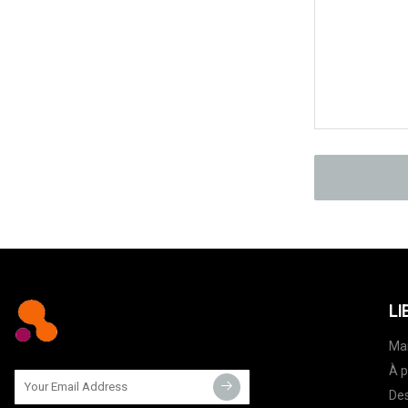
LI
Ma
À p
Des