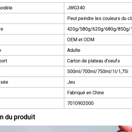
odèle.
JWG340
Peut peindre les couleurs du cl
re
420g/580g/620g/680g/850g/
OEM et ODM
e
Adulte
port
Carton de plateau d'oeufs
500ml/700ml/750ml/1l/1,75l
osée
Jeu
Fabriqué en Chine
7010902000
n du produit