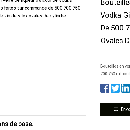
Bouteille
Vodka G
De 500 7
Ovales D
Bouteilles en v
700 750 ml boute
Env
ons de base.