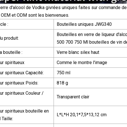
verre d'alcool de Vodka givrées uniques faites sur commande de 
s OEM et ODM sont les bienvenues.
cle :
Bouteilles uniques JWG340
Bouteilles en verre de liqueur d'a
u produit:
500 700 750 Ml bouteilles de vin de
a bouteille :
Verre blanc silex haut
ur spiritueux
Comme le montre l'image
ur spiritueux Capacité:
750 ml
ur spiritueux Poids:
818 g
ur spiritueux Couleur /
Transparent clair
ur spiritueux bouteille en
L*L*H 20,1*7,5*13,12 cm
 Taille: