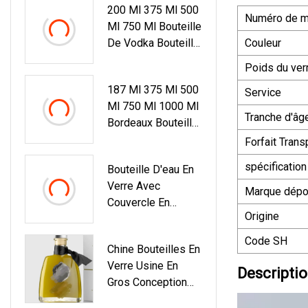
200 Ml 375 Ml 500
Numéro de m
Ml 750 Ml Bouteille
De Vodka Bouteille
Couleur
D'alcool De Vin En
Poids du ver
Verre Avec
187 Ml 375 Ml 500
Bouchon En Liège
Service
Ml 750 Ml 1000 Ml
Tranche d'âg
Bordeaux Bouteille
En Verre De Vin
Forfait Trans
Rouge En Forme
spécification
Bouteille D'eau En
De Bourgogne
Verre Avec
Bouteille De Vin De
Marque dép
Couvercle En
Raisin En Verre
Origine
Bambou
Vert
Code SH
Chine Bouteilles En
Verre Usine En
Descriptio
Gros Conception
Personnalisée 500