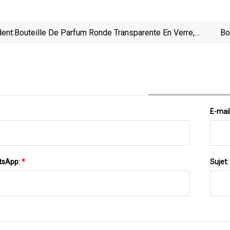
ent:
Bouteille De Parfum Ronde Transparente En Verre,
Bo
Cylindrique, Vide, Séparée, Avec Capuchon Noir,
Vente En Gros
E-mai
tsApp:
*
Sujet: