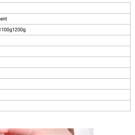
ient
1100g1200g