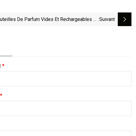
uteilles De Parfum Vides Et Rechargeables En
:suivant
Verre Cristal, Vente En Gros De 10 Ml Et 30 Ml
l:
*
*