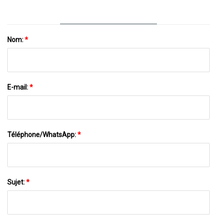
Liège Impression De Décalcomanie Dorée
Nom:
*
E-mail:
*
Téléphone/WhatsApp:
*
Sujet:
*