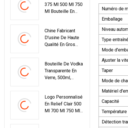
375 Ml 500 Ml 750
Numéro de m
Ml Bouteille En
Verre De Whisky
Emballage
De Vodka De Vin
Niveau autom
Chine Fabricant
Avec Couvercle En
D'usine De Haute
Liège
Type entraîn
Qualité En Gros
Mode d'emba
Vide Clair Rond 375
Ml 500 Ml 750 Ml
Ajuster la vi
Bouteille De Vodka
Bouteille En Verre
Taper
Transparente En
Bouteille De Vin
Verre, 500ml,
Vodka Gin Rhum
Mode de cha
700ml, 750ml,
Alcool Whisky
Matériel d'e
Brandy, Vodka, Gin,
Tequila Brandy
Logo Personnalisé
Whisky, Rhum,
Capacité
En Relief Clair 500
Offre Spéciale
Ml 700 Ml 750 Ml
Température 
Rhum Tequila Gin
Détection tr
Brandy Rhum