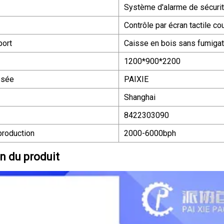
Système d'alarme de sécuri
Contrôle par écran tactile c
port
Caisse en bois sans fumigat
1200*900*2200
osée
PAIXIE
Shanghai
8422303090
production
2000-6000bph
n du produit