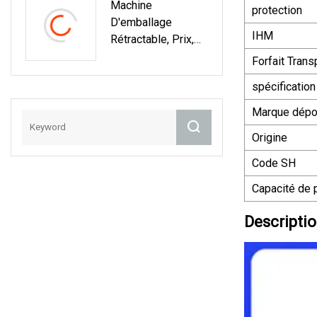
Machine
Whisky Vodka
protection
D'emballage
Liqueur Spiritueux
IHM
Rétractable, Prix,
Bouteille En Verre
Bouteille Ronde
Forfait Trans
Automatique,
spécification
Toutes Sortes De
Bouteilles,
Marque dép
Application
Origine
D'emballage Sous
Film, Machine De
Code SH
Rétrécissement
Capacité de 
Descriptio