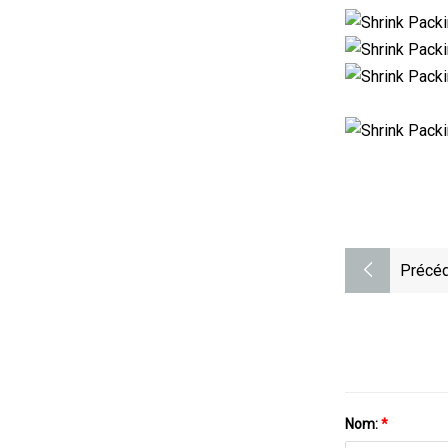
Précéd
Nom:
*