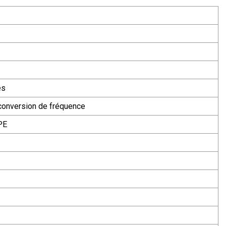
es
 conversion de fréquence
PE