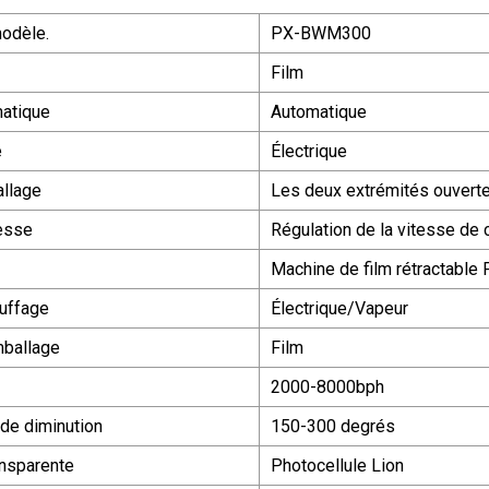
odèle.
PX-BWM300
Film
atique
Automatique
é
Électrique
llage
Les deux extrémités ouvert
tesse
Régulation de la vitesse de
Machine de film rétractable 
uffage
Électrique/Vapeur
mballage
Film
2000-8000bph
de diminution
150-300 degrés
ansparente
Photocellule Lion