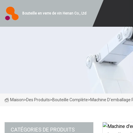
Bouteille en verre de vin Henan Co., Ltd
Maison
>
Des Produits
>
Bouteille Complète
>
Machine D'emballage Ré
CATÉGORIES DE PRODUITS