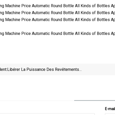
ent:
Libérer La Puissance Des Revêtements
Thermoscellés Par Induction : Un Guide Complet !
Pulvér
E-mai