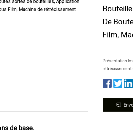
Bouteill
De Boute
Film, Ma
Présentation Ima
rétrécissement
Env
ons de base.