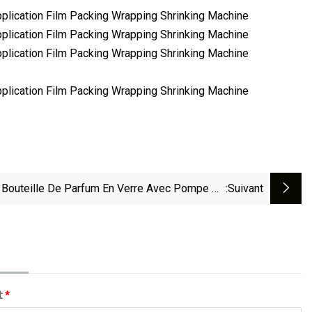
Bouteille De Parfum En Verre Avec Pompe De
:suivant
isation À Vis, Cube Carré De 30ml 50ml 100ml,
Vente En Gros, Avec Bouchon
l:
*