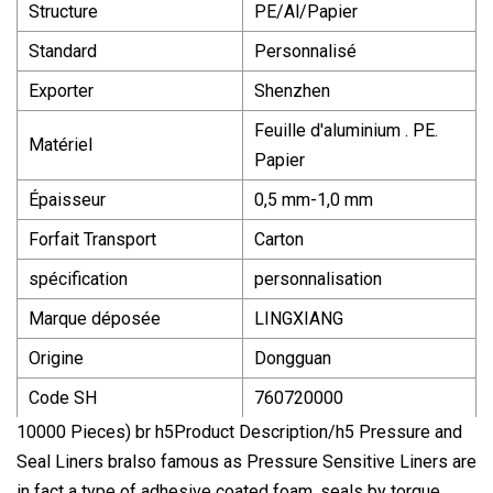
Structure
PE/Al/Papier
Standard
Personnalisé
Exporter
Shenzhen
Feuille d'aluminium . PE.
Matériel
Papier
Épaisseur
0,5 mm-1,0 mm
Forfait Transport
Carton
spécification
personnalisation
Marque déposée
LINGXIANG
Origine
Dongguan
Code SH
760720000
10000 Pieces) br h5Product Description/h5 Pressure and
Seal Liners bralso famous as Pressure Sensitive Liners are
in fact a type of adhesive coated foam, seals by torque