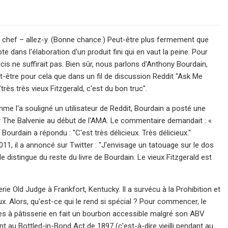
n chef – allez-y. (Bonne chance.) Peut-être plus fermement que
 dans l'élaboration d'un produit fini qui en vaut la peine. Pour
cis ne suffirait pas. Bien sûr, nous parlons d'Anthony Bourdain,
eut-être pour cela que dans un fil de discussion Reddit "Ask Me
s très vieux Fitzgerald, c'est du bon truc".
e l'a souligné un utilisateur de Reddit, Bourdain a posté une
ar The Balvenie au début de l'AMA. Le commentaire demandait : «
urdain a répondu : "C'est très délicieux. Très délicieux."
11, il a annoncé sur Twitter : "J'envisage un tatouage sur le dos
e distingue du reste du livre de Bourdain. Le vieux Fitzgerald est
rie Old Judge à Frankfort, Kentucky. Il a survécu à la Prohibition et
. Alors, qu’est-ce qui le rend si spécial ? Pour commencer, le
ces à pâtisserie en fait un bourbon accessible malgré son ABV
 au Bottled-in-Bond Act de 1897 (c'est-à-dire vieilli pendant au