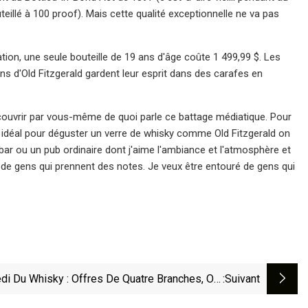
illé à 100 proof). Mais cette qualité exceptionnelle ne va pas
ion, une seule bouteille de 19 ans d'âge coûte 1 499,99 $. Les
ans d'Old Fitzgerald gardent leur esprit dans des carafes en
écouvrir par vous-même de quoi parle ce battage médiatique. Pour
 idéal pour déguster un verre de whisky comme Old Fitzgerald on
 bar ou un pub ordinaire dont j'aime l'ambiance et l'atmosphère et
ré de gens qui prennent des notes. Je veux être entouré de gens qui
di Du Whisky : Offres De Quatre Branches, Old
:suivant
Hickory Et Hemingway