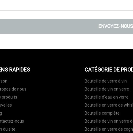
ENVOYEZ-NOUS
ENS RAPIDES
CATÉGORIE DE PRO
ison
Bouteille de verre à vin
ropos de nous
Bouteille de vin en verre
 produits
Bouteille d'eau en verre
velles
Bouteille en verre de whis
g
Bouteille complète
ntactez-nous
Bouteille de vin en verre 
n du site
Bouteille en verre de cog