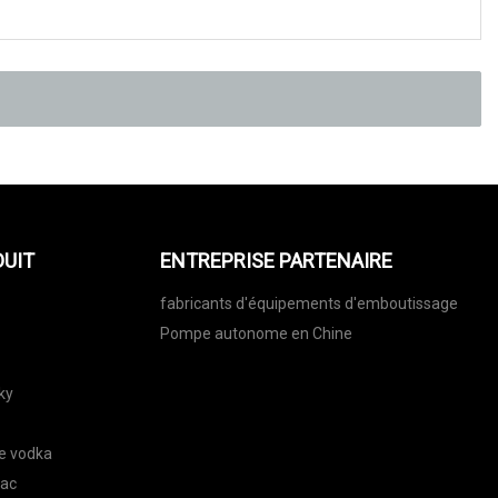
DUIT
ENTREPRISE PARTENAIRE
fabricants d'équipements d'emboutissage
Pompe autonome en Chine
ky
de vodka
nac