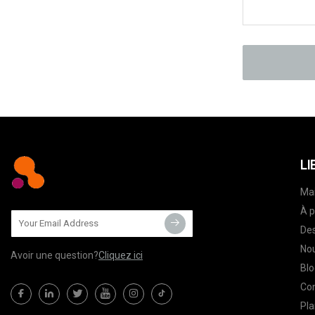
LI
Ma
À p
Des
Nou
Avoir une question?
Cliquez ici
Blo
Co
Pla