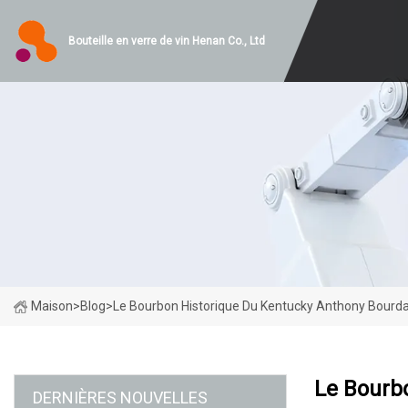
Bouteille en verre de vin Henan Co., Ltd
Maison
>
Blog
>
Le Bourbon Historique Du Kentucky Anthony Bourd
Le Bourb
DERNIÈRES NOUVELLES