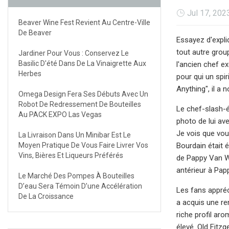
Jul 17, 202
Beaver Wine Fest Revient Au Centre-Ville
De Beaver
Essayez d'expli
tout autre group
Jardiner Pour Vous : Conservez Le
Basilic D'été Dans De La Vinaigrette Aux
l'ancien chef ex
Herbes
pour qui un spir
Anything", il a
Omega Design Fera Ses Débuts Avec Un
Robot De Redressement De Bouteilles
Le chef-slash-é
Au PACK EXPO Las Vegas
photo de lui av
Je vois que vou
La Livraison Dans Un Minibar Est Le
Moyen Pratique De Vous Faire Livrer Vos
Bourdain était 
Vins, Bières Et Liqueurs Préférés
de Pappy Van Win
antérieur à Pap
Le Marché Des Pompes À Bouteilles
D’eau Sera Témoin D’une Accélération
Les fans appréci
De La Croissance
a acquis une re
riche profil ar
élevé. Old Fitz