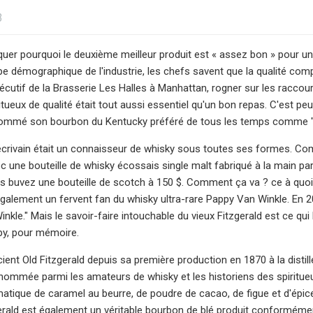
3
quer pourquoi le deuxième meilleur produit est « assez bon » pour u
e démographique de l'industrie, les chefs savent que la qualité compte
écutif de la Brasserie Les Halles à Manhattan, rogner sur les raccour
itueux de qualité était tout aussi essentiel qu'un bon repas. C'est p
 nommé son bourbon du Kentucky préféré de tous les temps comme "trè
crivain était un connaisseur de whisky sous toutes ses formes. Comm
ec une bouteille de whisky écossais single malt fabriqué à la main p
s buvez une bouteille de scotch à 150 $. Comment ça va ? ce à quoi Bo
également un fervent fan du whisky ultra-rare Pappy Van Winkle. En 20
kle." Mais le savoir-faire intouchable du vieux Fitzgerald est ce qui l
py, pour mémoire.
ent Old Fitzgerald depuis sa première production en 1870 à la distille
nommée parmi les amateurs de whisky et les historiens des spiritueux
omatique de caramel au beurre, de poudre de cacao, de figue et d'épi
gerald est également un véritable bourbon de blé produit conformément