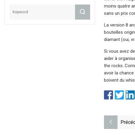
moins quatre an
sans un prix co
La version 8 an
bouteilles origi
diamant (oui, vr
Si vous avez de
aider à organis
the rocks. Comm
avoir la chance
boivent du whisk
Précéd