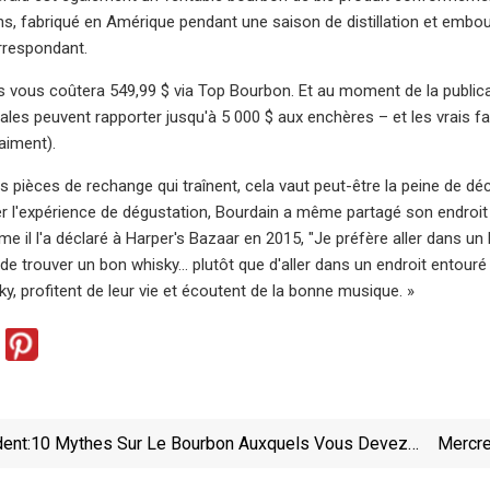
s, fabriqué en Amérique pendant une saison de distillation et emboute
rrespondant.
s vous coûtera 549,99 $ via Top Bourbon. Et au moment de la publicat
nales peuvent rapporter jusqu'à 5 000 $ aux enchères – et les vrais f
aiment).
s pièces de rechange qui traînent, cela vaut peut-être la peine de d
er l'expérience de dégustation, Bourdain a même partagé son endroit
e il l'a déclaré à Harper's Bazaar en 2015, "Je préfère aller dans un
 de trouver un bon whisky... plutôt que d'aller dans un endroit entou
y, profitent de leur vie et écoutent de la bonne musique. »
ent:
10 Mythes Sur Le Bourbon Auxquels Vous Devez
Mercre
Arrêter De Croire