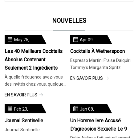
NOUVELLES
May 25,
Apr 09,
2024
2024
Les 40 Meilleurs Cocktails
Cocktails À Wetherspoon
Absolus Contenant
Espresso Martini Fraise Daiquiri
Seulement 2 Ingrédients
Tommy's Margarita Spritz
cocktails Pichets à cocktail
À quelle fréquence avez-vous
EN SAVOIR PLUS
des invités chez vous, quelques
bouteilles d’alcool, un simple
EN SAVOIR PLUS
mixeur ou deux, et vous ne
Feb 23,
Jan 08,
2024
2024
Journal Sentinelle
Un Homme Ivre Accusé
D'agression Sexuelle Le 9
Journal Sentinelle
Delta Airlines fait actuellement