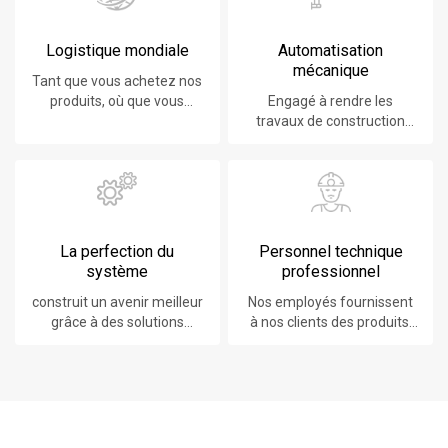
Logistique mondiale
Automatisation
mécanique
Tant que vous achetez nos
produits, où que vous
Engagé à rendre les
soyez, vous bénéficierez
travaux de construction
du meilleur service
plus faciles, plus rapides et
logistique.
plus sûrs.
La perfection du
Personnel technique
système
professionnel
construit un avenir meilleur
Nos employés fournissent
grâce à des solutions
à nos clients des produits,
durables et innovantes.
des systèmes, des logiciels
et des services à la pointe
de la technologie.