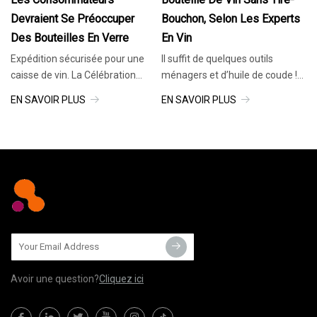
Devraient Se Préoccuper
Bouchon, Selon Les Experts
Des Bouteilles En Verre
En Vin
Expédition sécurisée pour une
Il suffit de quelques outils
caisse de vin. La Célébration
ménagers et d’huile de coude !
internationale du pinot noir est
Dillon Evans est tombé
EN SAVOIR PLUS
EN SAVOIR PLUS
un rassemblement annuel
amoureux de la cuisine dès son
attendu. Il attire chaque été un
plus jeune âge. Il se souvient des
ensemble mondial de
expériences inédites où il avait
producteurs de pinot noir à
passé un bol de flocons d'avoine
McMinnville, dans l'Oregon.
au micro-ondes sans son
Avoir une question?
Cliquez ici