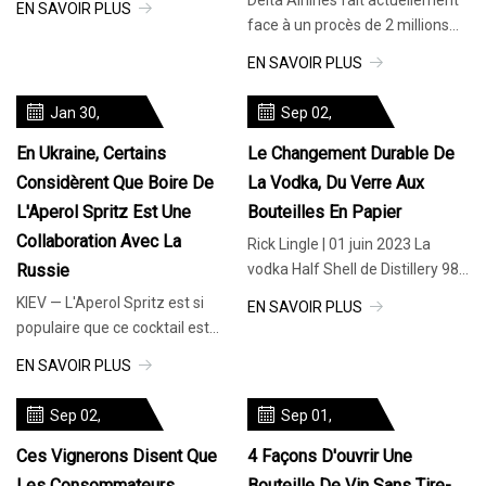
EN SAVOIR PLUS
face à un procès de 2 millions
de dollars après qu'un homme
EN SAVOIR PLUS
ivre a été accusé d'avoir
Jan 30,
Sep 02,
2024
2023
En Ukraine, Certains
Le Changement Durable De
Considèrent Que Boire De
La Vodka, Du Verre Aux
L'Aperol Spritz Est Une
Bouteilles En Papier
Collaboration Avec La
Rick Lingle | 01 juin 2023 La
Russie
vodka Half Shell de Distillery 98
reflète la passion intense des
KIEV — L'Aperol Spritz est si
EN SAVOIR PLUS
dirigeants de la micro-distillerie
populaire que ce cocktail est
pour le développement durable.
pratiquement synonyme d'été
EN SAVOIR PLUS
L'histoire écologique de la
en Europe, où les connaisseurs
marque commence avec
se pressent sur les terrasses et
Sep 02,
Sep 01,
autour des comptoirs des bars
2023
2023
pour savourer le champagne
Ces Vignerons Disent Que
4 Façons D'ouvrir Une
pétillant à l'orange.
Les Consommateurs
Bouteille De Vin Sans Tire-