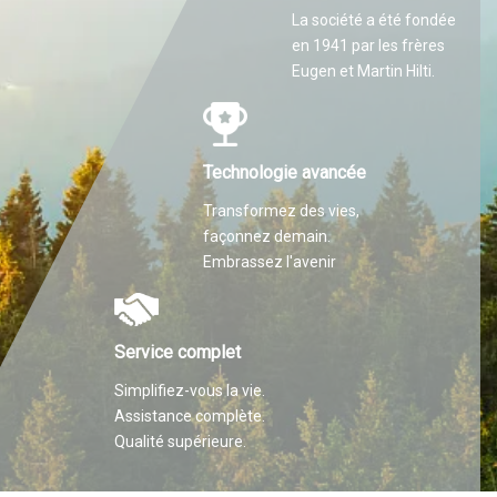
La société a été fondée
en 1941 par les frères
Eugen et Martin Hilti.
Technologie avancée
Transformez des vies,
façonnez demain.
Embrassez l'avenir
Service complet
Simplifiez-vous la vie.
Assistance complète.
Qualité supérieure.