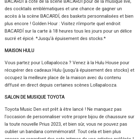
BACARDÍ à côté de la scène BACARDÍ pour de la musique live,
des cocktails emblématiques et une chance de gagner un
accès à la scène BACARDÍ, des baskets personnalisées et bien
plus encore ! Golden Hour : Visitez n'importe quel endroit
BACARDÍ sur la carte à 18 heures tous les jours pour un délice
sucré et épicé. *Jusqu'à épuisement des stocks.*
MAISON HULU
Vous partez pour Lollapalooza ? Venez à la Hulu House pour
récupérer des cadeaux Hulu (jusqu'à épuisement des stocks) et
occupez la meilleure place de la maison avec du contenu
diffusé en direct depuis certaines scènes Lollapalooza.
SALON DE MUSIQUE TOYOTA
Toyota Music Den est prêt à être lancé ! Ne manquez pas
l'occasion de personnaliser votre propre bijou de chaussure sur
la toute nouvelle Prius 2023, et bien sûr, vous ne pouvez pas
oublier un bandana commémoratif. Tout cela et bien plus
encore en regardant des sets intimes de vos artistes préférés !