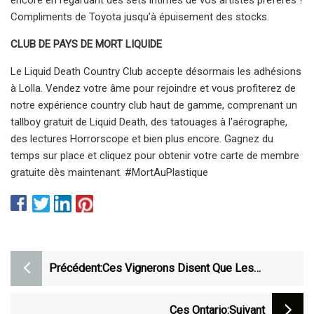
Compliments de Toyota jusqu’à épuisement des stocks.
CLUB DE PAYS DE MORT LIQUIDE
Le Liquid Death Country Club accepte désormais les adhésions
à Lolla. Vendez votre âme pour rejoindre et vous profiterez de
notre expérience country club haut de gamme, comprenant un
tallboy gratuit de Liquid Death, des tatouages ​​à l'aérographe,
des lectures Horrorscope et bien plus encore. Gagnez du
temps sur place et cliquez pour obtenir votre carte de membre
gratuite dès maintenant. #MortAuPlastique
Précédent:
Ces Vignerons Disent Que Les
Consommateurs Devraient Se
Préoccuper Des Bouteilles En Verre
Ces Ontario
:suivant