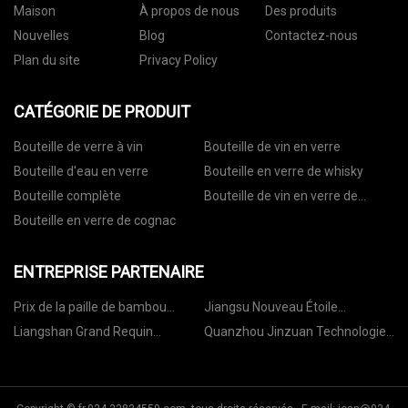
Maison
À propos de nous
Des produits
Nouvelles
Blog
Contactez-nous
Plan du site
Privacy Policy
CATÉGORIE DE PRODUIT
Bouteille de verre à vin
Bouteille de vin en verre
Bouteille d'eau en verre
Bouteille en verre de whisky
Bouteille complète
Bouteille de vin en verre de
vodka
Bouteille en verre de cognac
ENTREPRISE PARTENAIRE
Prix de la paille de bambou
Jiangsu Nouveau Étoile
réutilisable
International Trade Co., Ltd.
Liangshan Grand Requin
Quanzhou Jinzuan Technologie
Internationale Commerce Cie,
Co., Ltd.
Ltd.