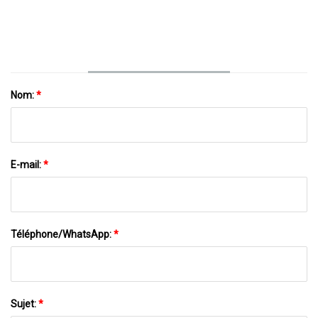
700 Ml 1000 Ml Avec Bouchon En Liège
Lourd Lagrge Vin Whisky Brandy Tequila Gin
Bouteille Avec Liège
Nom:
*
E-mail:
*
Téléphone/WhatsApp:
*
Sujet:
*