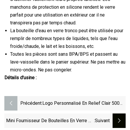
manchons de protection en silicone rendent le verre
parfait pour une utilisation en extérieur car il ne
transpirera pas par temps chaud.
La bouteille d'eau en verre tronco peut être utilisée pour
remplir de nombreux types de liquides, tels que l'eau
froide/chaude, le lait et les boissons, etc.
Toutes les pièces sont sans BPA/BPS et passent au
lave-vaisselle dans le panier supérieur. Ne pas mettre au
micro-ondes. Ne pas congeler.
Détails d'usine :
Précédent:
Logo Personnalisé En Relief Clair 500
Ml 700 Ml 750 Ml Rhum Tequila Gin
Brandy Rhum Whisky Vodka Liqueur
Mini Fournisseur De Bouteilles En Verre De
:suivant
Spiritueux Bouteille En Verre
Forme Ronde 100 Ml 200 Ml 250 Ml 500 Ml