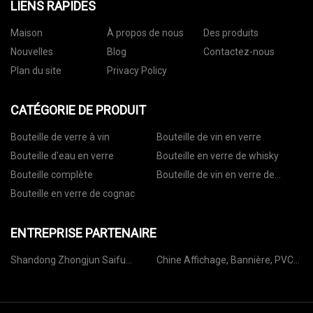
LIENS RAPIDES
Maison
À propos de nous
Des produits
Nouvelles
Blog
Contactez-nous
Plan du site
Privacy Policy
CATÉGORIE DE PRODUIT
Bouteille de verre à vin
Bouteille de vin en verre
Bouteille d'eau en verre
Bouteille en verre de whisky
Bouteille complète
Bouteille de vin en verre de
vodka
Bouteille en verre de cognac
ENTREPRISE PARTENAIRE
Shandong Zhongjun Saifu
Chine Affichage, Bannière, PVC
Machines Fabrication Cie, Ltée
Frontlit, Tente Matériel
Fabricants, Fournisseurs, Usine -
Reevoo Industriel Tissu Co., Ltd.